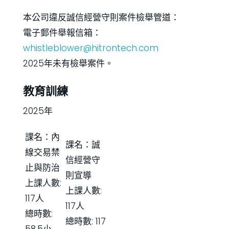
本公司違反誠信經營守則案件檢舉管道：
電子郵件舉報信箱：
whistleblower@hitrontech.com
2025年未有檢舉案件。
教育訓練
2025年
課名：內
課名：誠
線交易禁
信經營守
止與防治
則宣導
上課人數:
上課人數:
117人
117人
總時數:
總時數: 117