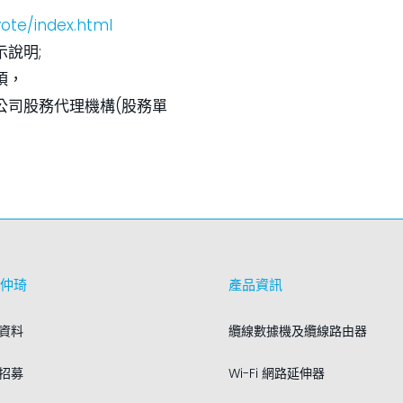
vote/index.html
示說明;
項，
公司股務代理機構(股務單
仲琦
產品資訊
資料
纜線數據機及纜線路由器
招募
Wi-Fi 網路延伸器