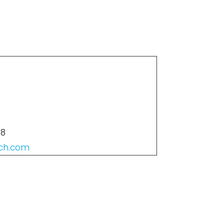
8
ech.com